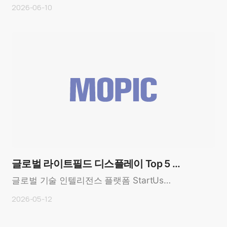
사 모집- 스마트폰 부착형 3D 액세서리 시장 개
2026-06-10
척… 실시간 2D-to..
글로벌 라이트필드 디스플레이 Top 5 스
타트업 선정 — MOPIC, 혁신 기업으로 이
글로벌 기술 인텔리전스 플랫폼 StartUs
Insights가 빅데이터와 AI를 기반으로 진행한
름 …
2026-05-12
2022년 리서치 리포트에..