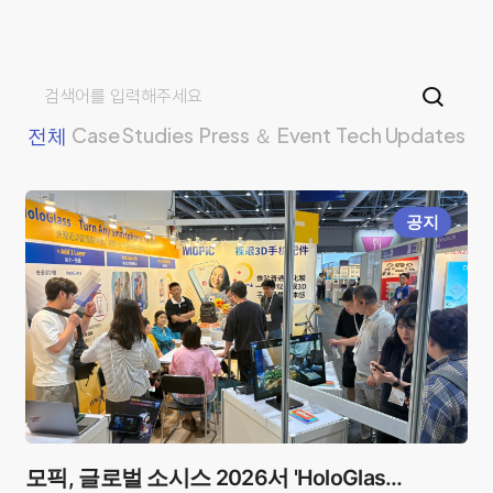
열린
페이지
페이지
전체
Case Studies
Press ＆ Event
Tech Updates
공지
모픽, 글로벌 소시스 2026서 'HoloGlass'