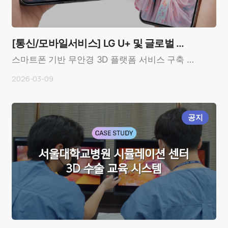
[통신/모바일서비스] LG U+ 및 글로벌 통
신사
스마트폰 기반 무안경 3D 플랫폼 서비스 구축 사
례OverviewCustomer: LG U+ (Korea), 글로벌
2026-03-09
통신..
공지