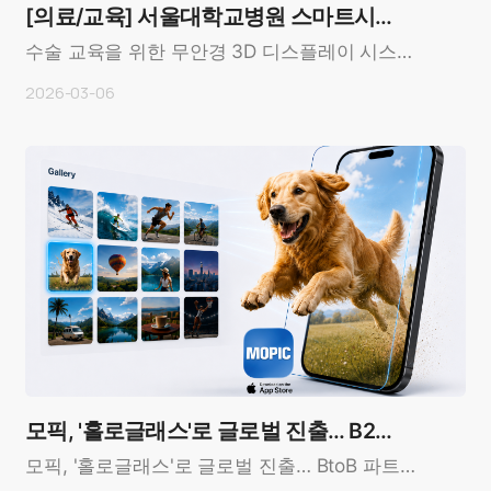
[의료/교육] 서울대학교병원 스마트시뮬
레이션 센터
수술 교육을 위한 무안경 3D 디스플레이 시스템
도입 사례OverviewCustomer: 서울대학교병원
2026-03-06
(Seoul Nat..
모픽, '홀로글래스'로 글로벌 진출… B2B
파트너사 모집
모픽, '홀로글래스'로 글로벌 진출… BtoB 파트너