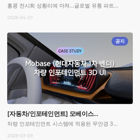
선보여…세계 최초 스마트폰 보호유리 …
홍콩 전시회 성황리에 마쳐…글로벌 유통 파트너
사 모집 중무안경 3D 기술 전문기업 모픽
2026-04-27
(MOPIC)이 스마트폰 화면에 붙이..
공지
[자동차/인포테인먼트] 모베이스
(Mobase)
차량 인포테인먼트 시스템에 적용된 무안경 3D
디스플레이 사례OverviewCustomer: 모베이스
2026-03-09