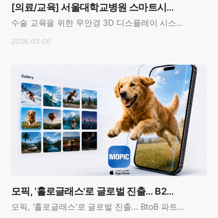
[의료/교육] 서울대학교병원 스마트시뮬
레이션 센터
수술 교육을 위한 무안경 3D 디스플레이 시스템
도입 사례OverviewCustomer: 서울대학교병원
2026-03-06
(Seoul Nat..
모픽, '홀로글래스'로 글로벌 진출… B2B
파트너사 모집
모픽, '홀로글래스'로 글로벌 진출… BtoB 파트너