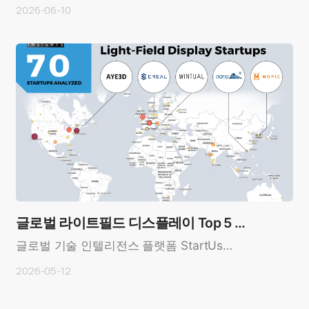
사 모집- 스마트폰 부착형 3D 액세서리 시장 개
2026-06-10
척… 실시간 2D-to..
글로벌 라이트필드 디스플레이 Top 5 스
타트업 선정 — MOPIC, 혁신 기업으로 이
글로벌 기술 인텔리전스 플랫폼 StartUs
Insights가 빅데이터와 AI를 기반으로 진행한
름 …
2026-05-12
2022년 리서치 리포트에..