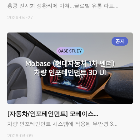
선보여…세계 최초 스마트폰 보호유리 …
홍콩 전시회 성황리에 마쳐…글로벌 유통 파트너
사 모집 중무안경 3D 기술 전문기업 모픽
2026-04-27
(MOPIC)이 스마트폰 화면에 붙이..
공지
[자동차/인포테인먼트] 모베이스
(Mobase)
차량 인포테인먼트 시스템에 적용된 무안경 3D
디스플레이 사례OverviewCustomer: 모베이스
2026-03-09