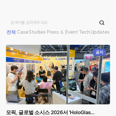
열린
페이지
페이지
전체
Case Studies
Press ＆ Event
Tech Updates
공지
모픽, 글로벌 소시스 2026서 'HoloGlass'