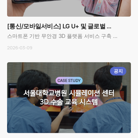
[통신/모바일서비스] LG U+ 및 글로벌 통
신사
스마트폰 기반 무안경 3D 플랫폼 서비스 구축 사
례OverviewCustomer: LG U+ (Korea), 글로벌
2026-03-09
통신..
공지