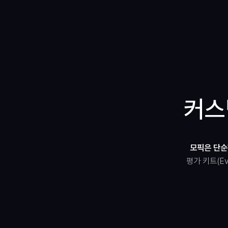
커스
모픽은 단순
평가 키트(Ev