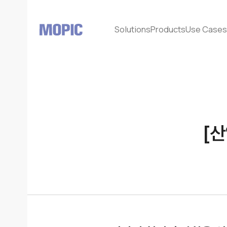
Solutions
Products
Use Case
[산