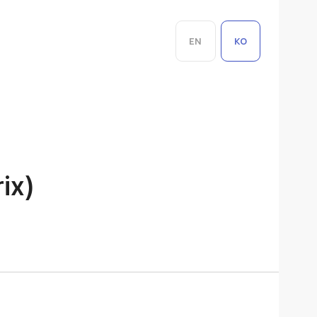
EN
KO
ix)