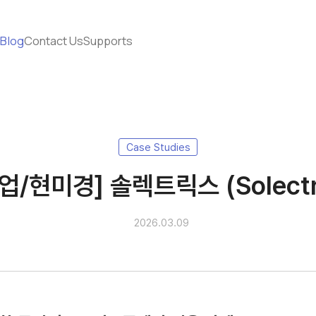
s
Blog
Contact Us
Supports
Case Studies
업/현미경] 솔렉트릭스 (Solectr
2026.03.09