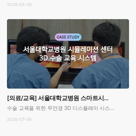
한 전시 부스 사례 Overview Customer: ..
2026-03-06
[의료/교육] 서울대학교병원 스마트시뮬
레이션 센터
수술 교육을 위한 무안경 3D 디스플레이 시스템
도입 사례OverviewCustomer: 서울대학교병원
2026-03-06
(Seoul Nat..