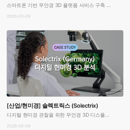
신사
스마트폰 기반 무안경 3D 플랫폼 서비스 구축 사
례OverviewCustomer: LG U+ (Korea), 글로벌
2026-03-09
통신..
[산업/현미경] 솔렉트릭스 (Solectrix)
디지털 현미경 관찰을 위한 무안경 3D 디스플레
이 적용 사례 OverviewCustomer: 솔렉트릭스
2026-03-09