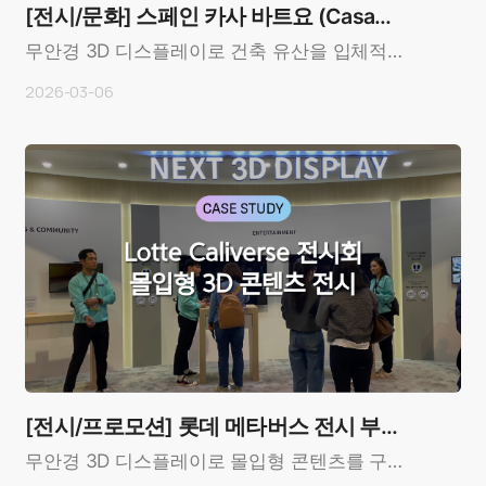
[전시/문화] 스페인 카사 바트요 (Casa
Batlló)
무안경 3D 디스플레이로 건축 유산을 입체적으
로 전달한 전시 사례OverviewCustomer: 카사
2026-03-06
바트요 (Casa B..
[전시/프로모션] 롯데 메타버스 전시 부
스
무안경 3D 디스플레이로 몰입형 콘텐츠를 구현