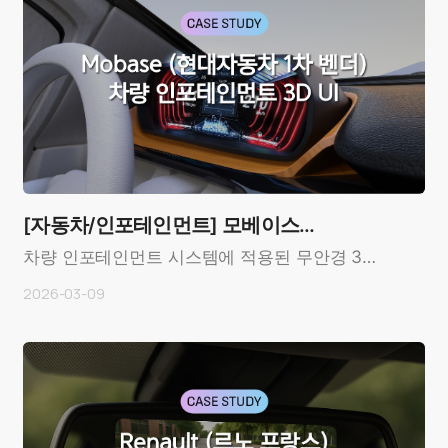
[자동차/인포테인먼트] 모베이스
(Mobase)
차량 인포테인먼트 시스템에 적용된 무안경 3D
디스플레이 사례OverviewCustomer: 모베이스
2026-03-09
(Mobase, Ko..