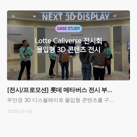
바트요 (Casa B..
[전시/프로모션] 롯데 메타버스 전시 부
스
무안경 3D 디스플레이로 몰입형 콘텐츠를 구현
한 전시 부스 사례 Overview Customer: ..
2026-03-06