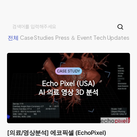
페이지
열린
페이지
전체
Case Studies
Press ＆ Event
Tech Updates
[의료/영상분석] 에코픽셀 (EchoPixel)