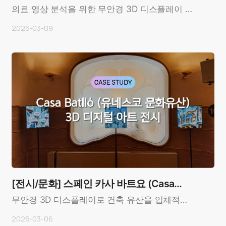
의료 영상 분석을 위한 무안경 3D 디스플레이 도
입 사례 OverviewCustomer: 에코픽셀
2026-03-09
(EchoPixel, U..
[전시/문화] 스페인 카사 바트요 (Casa
Batlló)
무안경 3D 디스플레이로 건축 유산을 입체적으
로 전달한 전시 사례OverviewCustomer: 카사
2026-03-06