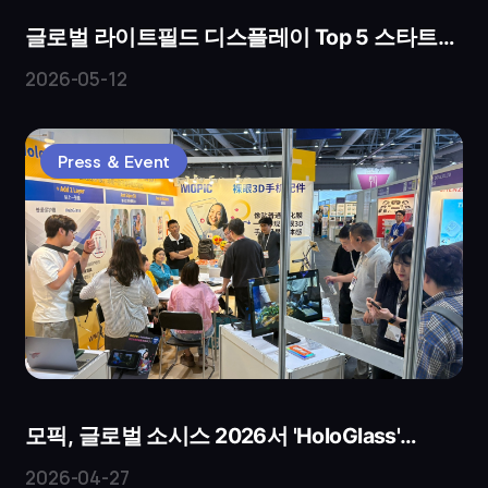
글로벌 라이트필드 디스플레이 Top 5 스타트업
선정 — MOPIC, 혁신 기업으로 이름 올려
2026-05-12
Press ＆ Event
모픽, 글로벌 소시스 2026서 'HoloGlass'
선보여…세계 최초 스마트폰 보호유리 형태의
2026-04-27