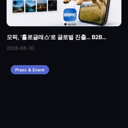
모픽, '홀로글래스'로 글로벌 진출… B2B
파트너사 모집
2026-06-10
Press ＆ Event