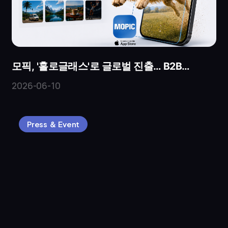
모픽, '홀로글래스'로 글로벌 진출… B2B
파트너사 모집
2026-06-10
Press ＆ Event