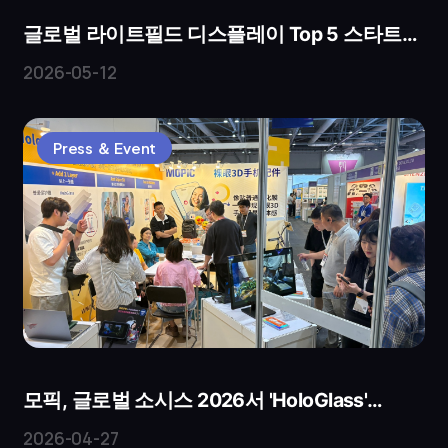
글로벌 라이트필드 디스플레이 Top 5 스타트업
선정 — MOPIC, 혁신 기업으로 이름 올려
2026-05-12
Press ＆ Event
모픽, 글로벌 소시스 2026서 'HoloGlass'
선보여…세계 최초 스마트폰 보호유리 형태의
2026-04-27